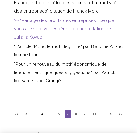
France, entre bien-être des salariés et attractivité
des entreprises" citation de Franck Morel
"Partage des profits des entreprises : ce que
vous allez pouvoir espérer toucher" citation de
Juliana Kovac
"L'article 145 et le motif légitime" par Blandine Allix et
Marine Palin
"Pour un renouveau du motif économique de
licenciement : quelques suggestions" par Patrick
Morvan et Joël Grangé
...
...
<<
<
4
5
6
7
8
9
10
>
>>
FLICHY GRANGÉ AVOCATS