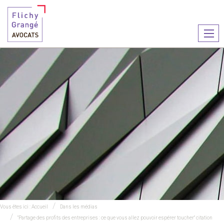
Ouvr
le
men
Vous êtes ici :
Accueil
Dans les médias
"Partage des profits des entreprises : ce que vous allez pouvoir espérer toucher" citation