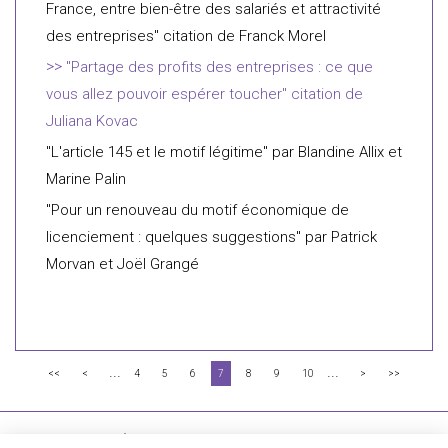
France, entre bien-être des salariés et attractivité
des entreprises" citation de Franck Morel
"Partage des profits des entreprises : ce que
vous allez pouvoir espérer toucher" citation de
Juliana Kovac
"L'article 145 et le motif légitime" par Blandine Allix et
Marine Palin
"Pour un renouveau du motif économique de
licenciement : quelques suggestions" par Patrick
Morvan et Joël Grangé
...
...
<<
<
4
5
6
7
8
9
10
>
>>
FLICHY GRANGÉ AVOCATS