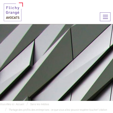
Ouvr
le
men
Vous êtes ici :
Accueil
Dans les médias
"Partage des profits des entreprises : ce que vous allez pouvoir espérer toucher" citation