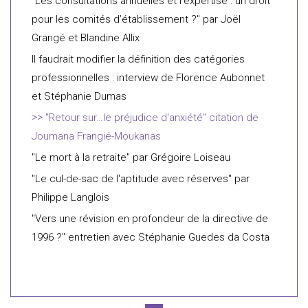
"Les consultations annuelles et l’expertise : un droit
pour les comités d’établissement ?" par Joël
Grangé et Blandine Allix
Il faudrait modifier la définition des catégories
professionnelles : interview de Florence Aubonnet
et Stéphanie Dumas
"Retour sur…le préjudice d'anxiété" citation de
Joumana Frangié-Moukanas
"Le mort à la retraite" par Grégoire Loiseau
"Le cul-de-sac de l'aptitude avec réserves" par
Philippe Langlois
"Vers une révision en profondeur de la directive de
1996 ?" entretien avec Stéphanie Guedes da Costa