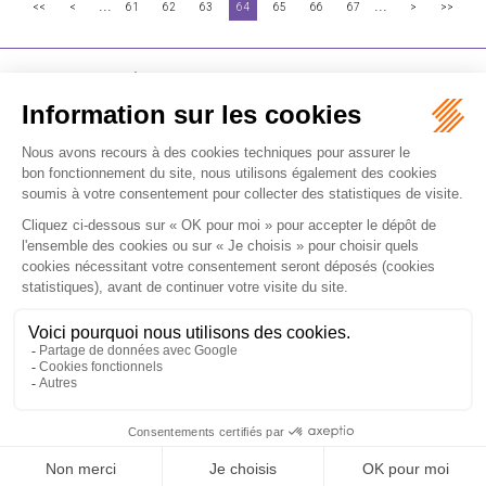
...
...
<<
<
61
62
63
64
65
66
67
>
>>
FLICHY GRANGÉ AVOCATS
16-18 Rue du 4 Septembre - 75002 Paris
Tél : +33 (0)1 56 62 30 00
Contactez-nous
RECEVOIR LA NEWSLETTER
Je m'inscris
Accueil
Expertises
Les formations
International
Avocats
Cabinet
Vidéos
Recrutement
Actualités
Contact
Honoraires
Plan du site
Mentions légales
Politique de confidentialité
Les ateliers
Les ateliers E-learning
Articles
Fr
En
Septeo Digital & Services © 2019