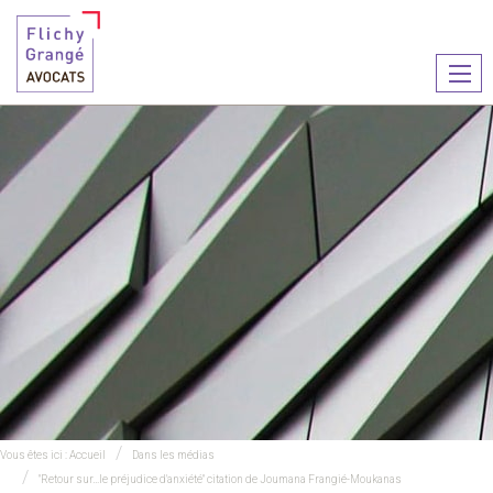
Ouvr
le
men
Vous êtes ici :
Accueil
Dans les médias
"Retour sur…le préjudice d'anxiété" citation de Joumana Frangié-Moukanas