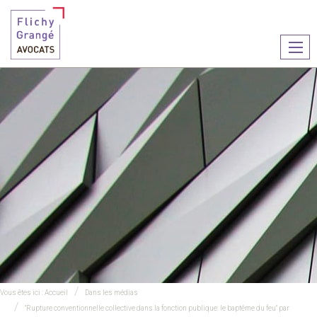
Ouvr
le
men
Vous êtes ici :
Accueil
Dans les médias
"Rupture conventionnelle collective dans la fonction publique: le baptême du feu" par