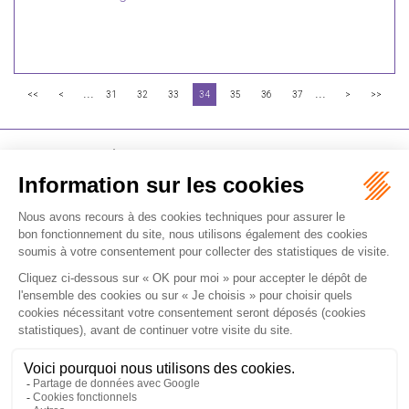
...
...
<<
<
31
32
33
34
35
36
37
>
>>
FLICHY GRANGÉ AVOCATS
16-18 Rue du 4 Septembre - 75002 Paris
Tél : +33 (0)1 56 62 30 00
Contactez-nous
RECEVOIR LA NEWSLETTER
Je m'inscris