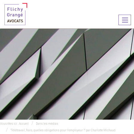
Ouvr
le
men
Vous êtes ici :
Accueil
Dans les médias
"Télétravail, frais, quelles obligations pour l’employeur ?" par Charlotte Michaud