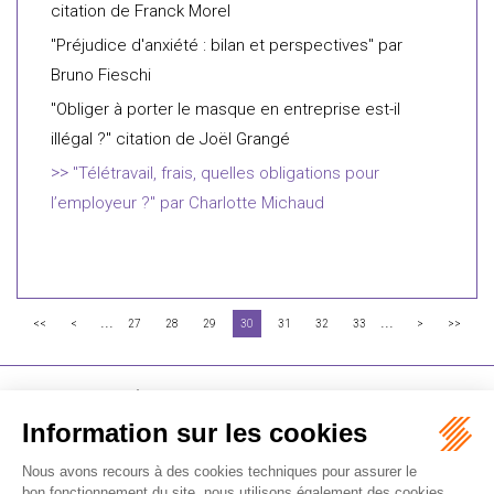
citation de Franck Morel
"Préjudice d'anxiété : bilan et perspectives" par
Bruno Fieschi
"Obliger à porter le masque en entreprise est-il
illégal ?" citation de Joël Grangé
"Télétravail, frais, quelles obligations pour
l’employeur ?" par Charlotte Michaud
...
...
<<
<
27
28
29
30
31
32
33
>
>>
FLICHY GRANGÉ AVOCATS
16-18 Rue du 4 Septembre - 75002 Paris
Tél : +33 (0)1 56 62 30 00
Contactez-nous