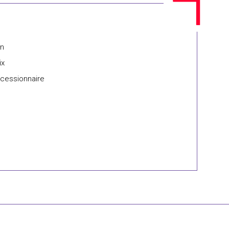
on
ix
u cessionnaire