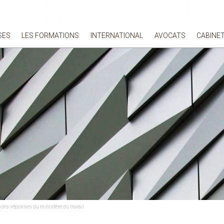
SES
LES FORMATIONS
INTERNATIONAL
AVOCATS
CABINE
stions-réponses du ministère du travail