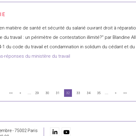
 matière de santé et sécurité du salarié ouvrant droit à réparati
du travail : un périmètre de contestation illimité?" par Blandine All
224-1 du code du travail et condamnation in solidum du cédant et d
ns-réponses du ministère du travail
...
...
<<
<
29
30
31
32
33
34
35
>
>>
embre - 75002 Paris