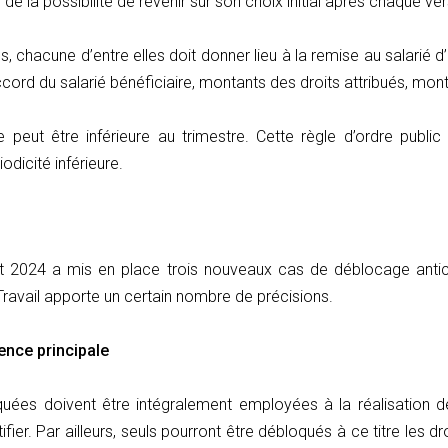
de la possibilité de revenir sur son choix initial après chaque ve
, chacune d’entre elles doit donner lieu à la remise au salarié d’
(accord du salarié bénéficiaire, montants des droits attribués, 
peut être inférieure au trimestre. Cette règle d’ordre public
dicité inférieure.
llet 2024 a mis en place trois nouveaux cas de déblocage antic
 Travail apporte un certain nombre de précisions.
ence principale
uées doivent être intégralement employées à la réalisation d
ifier. Par ailleurs, seuls pourront être débloqués à ce titre les d