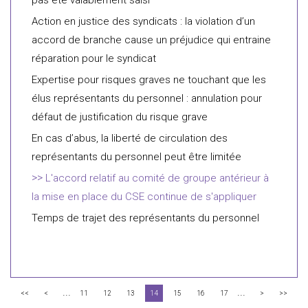
pas été valablement saisi
Action en justice des syndicats : la violation d’un
accord de branche cause un préjudice qui entraine
réparation pour le syndicat
Expertise pour risques graves ne touchant que les
élus représentants du personnel : annulation pour
défaut de justification du risque grave
En cas d’abus, la liberté de circulation des
représentants du personnel peut être limitée
L'accord relatif au comité de groupe antérieur à
la mise en place du CSE continue de s'appliquer
Temps de trajet des représentants du personnel
...
...
<<
<
11
12
13
14
15
16
17
>
>>