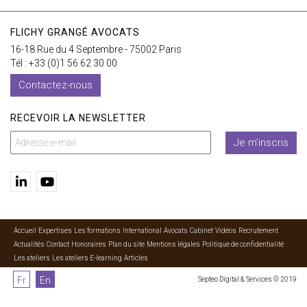
FLICHY GRANGÉ AVOCATS
16-18 Rue du 4 Septembre - 75002 Paris
Tél : +33 (0)1 56 62 30 00
Contactez-nous
RECEVOIR LA NEWSLETTER
Je m'inscris
Accueil
Expertises
Les formations
International
Avocats
Cabinet
Vidéos
Recrutement
Actualités
Contact
Honoraires
Plan du site
Mentions légales
Politique de confidentialité
Les ateliers
Les ateliers E-learning
Articles
Fr
En
Septeo Digital & Services © 2019