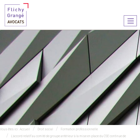
Ouvr
le
men
Vous êtes ici :
Accueil
Droit social
Formation professionnelle
L'accord relatif au comité de groupe antérieur à la mise en place du CSE continue de