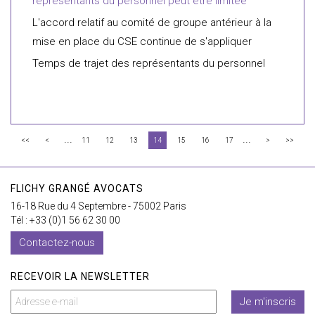
représentants du personnel peut être limitée
L'accord relatif au comité de groupe antérieur à la
mise en place du CSE continue de s'appliquer
Temps de trajet des représentants du personnel
...
...
<<
<
11
12
13
14
15
16
17
>
>>
FLICHY GRANGÉ AVOCATS
16-18 Rue du 4 Septembre - 75002 Paris
Tél : +33 (0)1 56 62 30 00
Contactez-nous
RECEVOIR LA NEWSLETTER
Je m'inscris