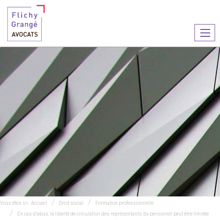
Ouvr
le
men
Vous êtes ici :
Accueil
Droit social
Formation professionnelle
En cas d’abus, la liberté de circulation des représentants du personnel peut être limitée