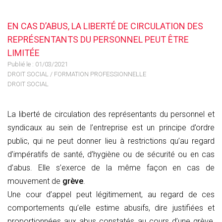
EN CAS D’ABUS, LA LIBERTÉ DE CIRCULATION DES
REPRÉSENTANTS DU PERSONNEL PEUT ÊTRE
LIMITÉE
Publié le :
01/03/2021
DROIT SOCIAL
/
FORMATION PROFESSIONNELLE
DROIT SOCIAL
La liberté de circulation des représentants du personnel et
syndicaux au sein de l’entreprise est un principe d’ordre
public, qui ne peut donner lieu à restrictions qu’au regard
d’impératifs de santé, d’hygiène ou de sécurité ou en cas
d’abus. Elle s’exerce de la même façon en cas de
mouvement de
grève
.
Une cour d’appel peut légitimement, au regard de ces
comportements qu’elle estime abusifs, dire justifiées et
proportionnées aux abus constatés au cours d’une grève,