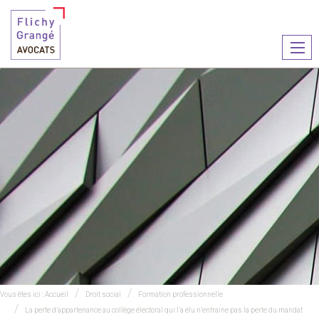
Ouvr
le
men
Vous êtes ici :
Accueil
Droit social
Formation professionnelle
La perte d’appartenance au collège électoral qui l’a élu n’entraine pas la perte du mandat