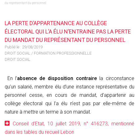
du représentant du personnel
LA PERTE D’APPARTENANCE AU COLLÈGE
ÉLECTORAL QUI L’A ÉLU N’ENTRAINE PAS LA PERTE
DU MANDAT DU REPRÉSENTANT DU PERSONNEL
Publié le :
29/08/2019
DROIT SOCIAL
/
FORMATION PROFESSIONNELLE
DROIT SOCIAL
En l’
absence de disposition contraire
la circonstance
qu’un salarié, membre élu d’une instance représentative du
personnel cesse, en cours de mandat, d’appartenir au
collège électoral qui l’a élu n’est pas par elle-même de
nature à mettre un terme à son mandat.
Conseil d'Etat, 10 juillet 2019, n° 416273, mentionné
dans les tables du recueil Lebon