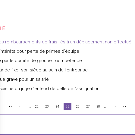
des remboursements de frais liés à un déplacement non effectué
ntérêts pour perte de primes d’équipe
té par le comité de groupe : compétence
r de fixer son siège au sein de l’entreprise
que grave pour un salarié
aisine du juge s’entend de celle de l’assignation
...
...
<<
<
22
23
24
25
26
27
28
>
>>