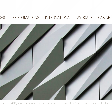
SES
LES FORMATIONS
INTERNATIONAL
AVOCATS
CABINE
heures de délégation : exclusion des remboursements de frais liés à un déplacement non effectué