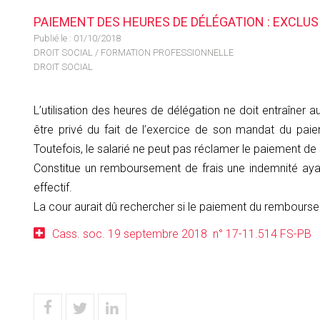
PAIEMENT DES HEURES DE DÉLÉGATION : EXCLU
Publié le :
01/10/2018
DROIT SOCIAL
/
FORMATION PROFESSIONNELLE
DROIT SOCIAL
L’utilisation des heures de délégation ne doit entraîner 
être privé du fait de l’exercice de son mandat du pai
Toutefois, le salarié ne peut pas réclamer le paiement 
Constitue un remboursement de frais une indemnité aya
effectif.
La cour aurait dû rechercher si le paiement du remboursem
Cass. soc. 19 septembre 2018 n° 17-11.514 FS-PB