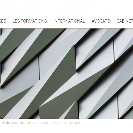
SES
LES FORMATIONS
INTERNATIONAL
AVOCATS
CABINE
tés du secteur public vers le secteur privé (et inversement)