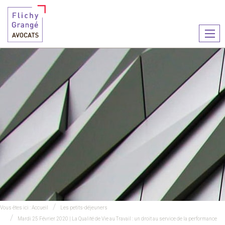
Ouvr
le
men
Vous êtes ici :
Accueil
Les petits-déjeuners
Mardi 25 Février 2020 | La Qualité de Vie au Travail : un droit au service de la performance