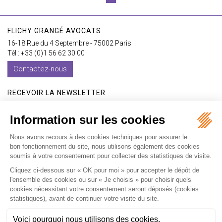
FLICHY GRANGÉ AVOCATS
16-18 Rue du 4 Septembre - 75002 Paris
Tél : +33 (0)1 56 62 30 00
Contactez-nous
RECEVOIR LA NEWSLETTER
Je m'inscris
Accueil
Expertises
Les formations
International
Avocats
Cabinet
Vidéos
Recrutement
Actualités
Contact
Honoraires
Plan du site
Mentions légales
Politique de confidentialité
Les ateliers
Les ateliers E-learning
Articles
Fr
En
Septeo Digital & Services © 2019