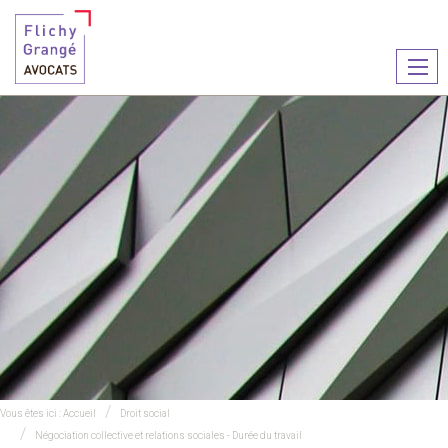
Ouvr
le
men
Vous êtes ici :
Accueil
Droit social
Négociation collective et relations sociales - Durée du travail