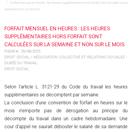
Forfait mensuel en heures : les heures supplémentaires hors forfait sont calculées sur la
semaine et non sur le mois
FORFAIT MENSUEL EN HEURES : LES HEURES
SUPPLÉMENTAIRES HORS FORFAIT SONT
CALCULÉES SUR LA SEMAINE ET NON SUR LE MOIS
Publié le :
26/08/2025
DROIT SOCIAL
/
NÉGOCIATION COLLECTIVE ET RELATIONS SOCIALES -
DURÉE DU TRAVAIL
DROIT SOCIAL
Selon l'article L. 3121-29 du Code du travail les heures
supplémentaires se décomptent par semaine.
La conclusion d'une convention de forfait en heures sur le
mois n'emporte pas de dérogation au principe du
décompte du travail dans un cadre hebdomadaire. Une
cour d’appel ne saurait débouter le salarié de sa demande