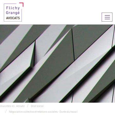
Ouvr
le
men
Vous êtes ici :
Accueil
Droit social
Négociation collective et relations sociales - Durée du travail