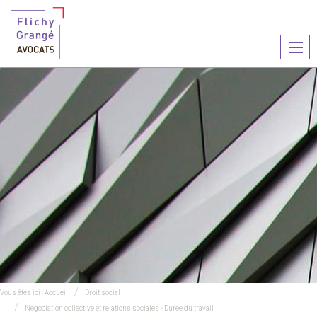
Ouvr
le
men
Vous êtes ici :
Accueil
Droit social
Négociation collective et relations sociales - Durée du travail