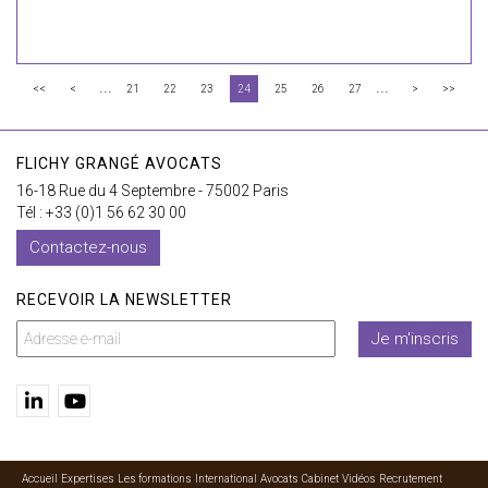
...
...
<<
<
21
22
23
24
25
26
27
>
>>
FLICHY GRANGÉ AVOCATS
16-18 Rue du 4 Septembre - 75002 Paris
Tél : +33 (0)1 56 62 30 00
Contactez-nous
RECEVOIR LA NEWSLETTER
Je m'inscris
Accueil
Expertises
Les formations
International
Avocats
Cabinet
Vidéos
Recrutement