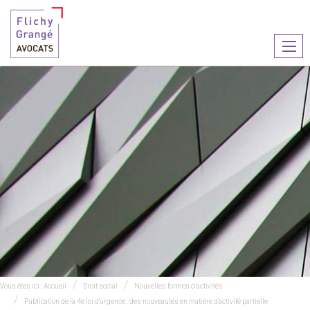
Ouvr
le
men
Vous êtes ici :
Accueil
Droit social
Nouvelles formes d’activités
Publication de la 4e loi d'urgence : des nouveautés en matière d'activité partielle