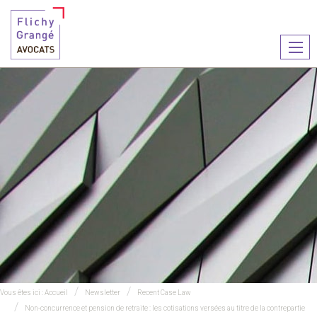
Ouvr
le
men
Vous êtes ici :
Accueil
Newsletter
Recent Case Law
Non-concurrence et pension de retraite : les cotisations versées au titre de la contrepartie