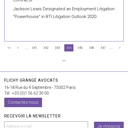
Contracts
Jackson Lewis Designated an Employment Litigation
“Powerhouse” in BTI Litigation Outlook 2020
...
...
<<
<
341
342
343
344
345
346
347
>
>>
FLICHY GRANGÉ AVOCATS
16-18 Rue du 4 Septembre - 75002 Paris
Tél : +33 (0)1 56 62 30 00
Contactez-nous
RECEVOIR LA NEWSLETTER
Je m'inscris