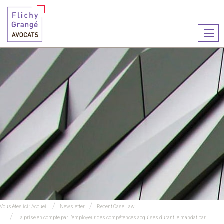
Ouvr
le
men
Vous êtes ici :
Accueil
Newsletter
Recent Case Law
La prise en compte par l’employeur des compétences acquises durant le mandat par