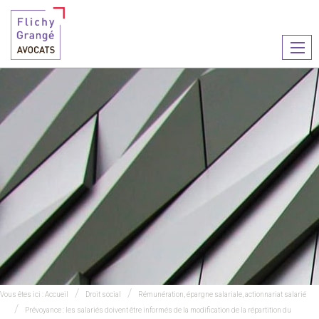
Ouvr
le
men
Vous êtes ici :
Accueil
Droit social
Rémunération, épargne salariale, actionnariat salarié
Prévoyance : les salariés doivent être informés de la modification de la répartition du