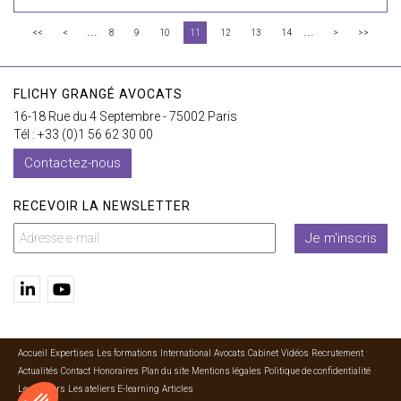
...
...
<<
<
8
9
10
11
12
13
14
>
>>
FLICHY GRANGÉ AVOCATS
16-18 Rue du 4 Septembre - 75002 Paris
Tél : +33 (0)1 56 62 30 00
Contactez-nous
RECEVOIR LA NEWSLETTER
Je m'inscris
Accueil
Expertises
Les formations
International
Avocats
Cabinet
Vidéos
Recrutement
Actualités
Contact
Honoraires
Plan du site
Mentions légales
Politique de confidentialité
Les ateliers
Les ateliers E-learning
Articles