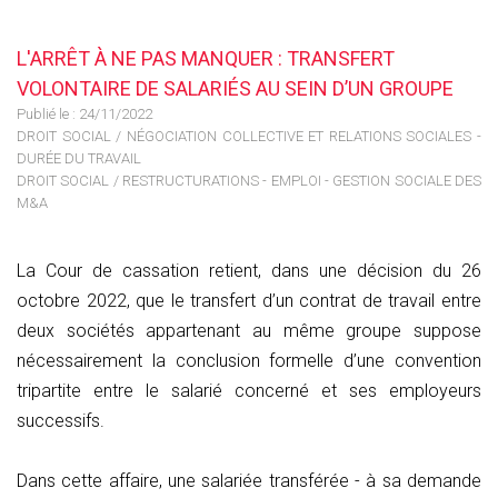
L'ARRÊT À NE PAS MANQUER : TRANSFERT
VOLONTAIRE DE SALARIÉS AU SEIN D’UN GROUPE
Publié le :
24/11/2022
DROIT SOCIAL
/
NÉGOCIATION COLLECTIVE ET RELATIONS SOCIALES -
DURÉE DU TRAVAIL
DROIT SOCIAL
/
RESTRUCTURATIONS - EMPLOI - GESTION SOCIALE DES
M&A
La Cour de cassation retient, dans une décision du 26
octobre 2022, que le transfert d’un contrat de travail entre
deux sociétés appartenant au même groupe suppose
nécessairement la conclusion formelle d’une convention
tripartite entre le salarié concerné et ses employeurs
successifs.
Dans cette affaire, une salariée transférée - à sa demande