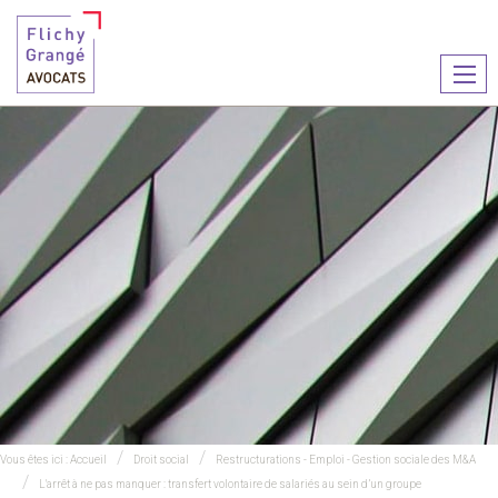
Ouvr
le
men
Vous êtes ici :
Accueil
Droit social
Restructurations - Emploi - Gestion sociale des M&A
L'arrêt à ne pas manquer : transfert volontaire de salariés au sein d’un groupe