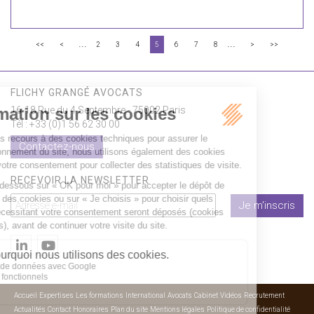
...
...
<<
<
2
3
4
5
6
7
8
>
>>
FLICHY GRANGÉ AVOCATS
16-18 Rue du 4 Septembre - 75002 Paris
Tél : +33 (0)1 56 62 30 00
Contactez-nous
RECEVOIR LA NEWSLETTER
Je m'inscris
Accueil
Expertises
Les formations
International
Avocats
Cabinet
Vidéos
Recrutement
Actualités
Contact
Honoraires
Plan du site
Mentions légales
Politique de confidentialité