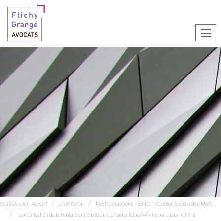
Ouvr
le
men
Vous êtes ici :
Accueil
Droit social
Restructurations - Emploi - Gestion sociale des M&A
La notification de la rupture anticipée du CDD sans lettre RAR ne rend pas nulle la