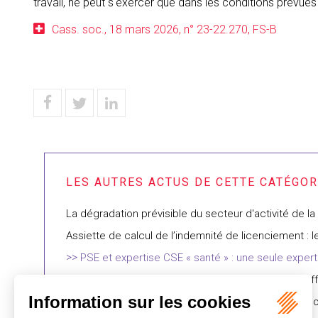
travail, ne peut s'exercer que dans les conditions prévues 
Cass. soc., 18 mars 2026, n° 23-22.270, FS-B
La dégradation prévisible du secteur d'activité de l
Assiette de calcul de l’indemnité de licenciement : 
PSE et expertise CSE « santé » : une seule expert
Les salariés mis à disposition sont retenus dans l'e
L'arrêt à ne pas manquer | Barème prud'homal : la C