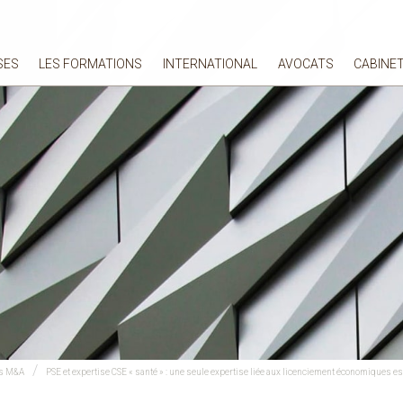
SES
LES FORMATIONS
INTERNATIONAL
AVOCATS
CABINE
es M&A
PSE et expertise CSE « santé » : une seule expertise liée aux licenciement économiques est 