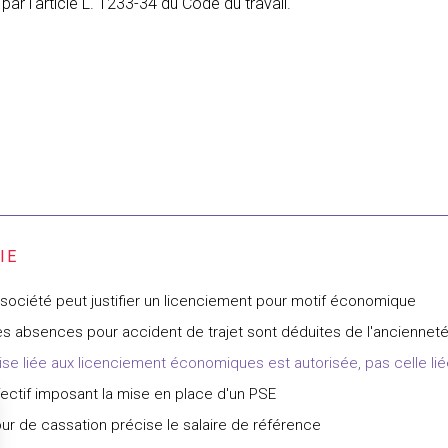
par l'article L. 1233-34 du Code du travail.
a société peut justifier un licenciement pour motif économique
les absences pour accident de trajet sont déduites de l'anciennet
ise liée aux licenciement économiques est autorisée, pas celle lié
ffectif imposant la mise en place d'un PSE
our de cassation précise le salaire de référence