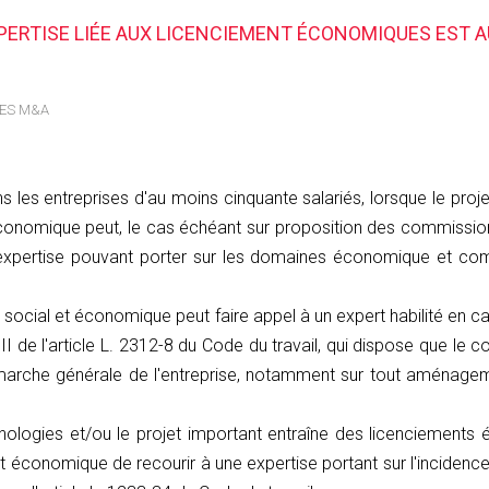
EXPERTISE LIÉE AUX LICENCIEMENT ÉCONOMIQUES EST A
DES M&A
ns les entreprises d'au moins cinquante salariés, lorsque le pr
conomique peut, le cas échéant sur proposition des commissions
e expertise pouvant porter sur les domaines économique et compt
ité social et économique peut faire appel à un expert habilité en 
 II de l'article L. 2312-8 du Code du travail, qui dispose que le
 la marche générale de l'entreprise, notamment sur tout aménage
chnologies et/ou le projet important entraîne des licenciements
t économique de recourir à une expertise portant sur l'incidence 