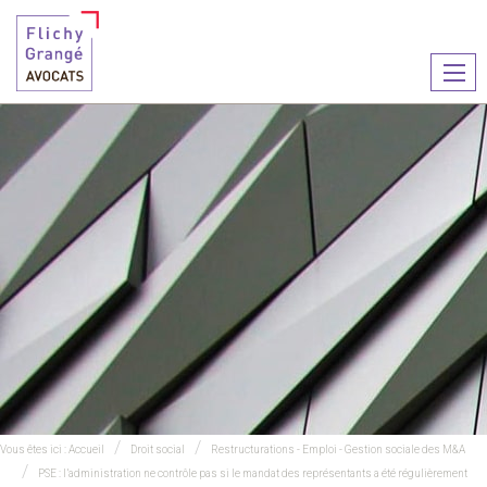
Ouvr
le
men
Vous êtes ici :
Accueil
Droit social
Restructurations - Emploi - Gestion sociale des M&A
PSE : l’administration ne contrôle pas si le mandat des représentants a été régulièrement