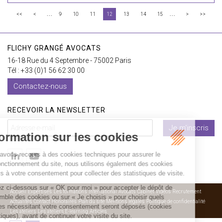
...
...
<<
<
9
10
11
12
13
14
15
>
>>
FLICHY GRANGÉ AVOCATS
16-18 Rue du 4 Septembre - 75002 Paris
Tél : +33 (0)1 56 62 30 00
Contactez-nous
RECEVOIR LA NEWSLETTER
Je m'inscris
Accueil
Expertises
Les formations
International
Avocats
Cabinet
Vidéos
Recrutement
Actualités
Contact
Honoraires
Plan du site
Mentions légales
Politique de confidentialité
Les ateliers
Les ateliers E-learning
Articles