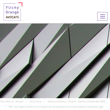
Ouvr
le
men
Vous êtes ici :
Accueil
Droit social
Restructurations - Emploi - Gestion sociale des M&A
PSE : les litiges relatifs à la suspension du projet en cours de procédure relève du juge