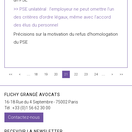
PSE unilatéral : l’employeur ne peut omettre l’un
des critères d’ordre légaux, même avec l’accord
des élus du personnel
Précisions sur la motivation du refus d'homologation
du PSE
...
...
<<
<
18
19
20
21
22
23
24
>
>>
FLICHY GRANGÉ AVOCATS
16-18 Rue du 4 Septembre - 75002 Paris
Tél : +33 (0)1 56 62 30 00
Contactez-nous
RECEVOIR LA NEWSLETTER