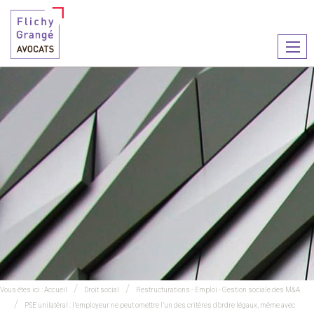
Ouvr
le
men
Vous êtes ici :
Accueil
Droit social
Restructurations - Emploi - Gestion sociale des M&A
PSE unilatéral : l’employeur ne peut omettre l’un des critères d’ordre légaux, même avec