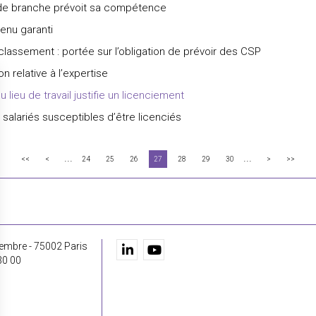
d de branche prévoit sa compétence
enu garanti
lassement : portée sur l’obligation de prévoir des CSP
 relative à l’expertise
 lieu de travail justifie un licenciement
 salariés susceptibles d’être licenciés
...
...
<<
<
24
25
26
27
28
29
30
>
>>
embre - 75002 Paris
30 00