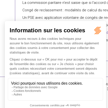
La commission paritaire n’est saisie que si l’accor
Congé de reclassement : modalités de calcul du rev
Un PSE avec application volontaire de congés de rec
PSE : demande d’injonction du CHSCT ou contestation
Transfert d’entreprise : un refus de modification du
PDV : l’obligation de reclassement s’impose pour les
16-18 Rue du 4 Sept
FLICHY GRANGÉ AVOCATS
Tél : +33 (0)1 56 62 
Contactez-nous
RECEVOIR LA NEWSLETTER