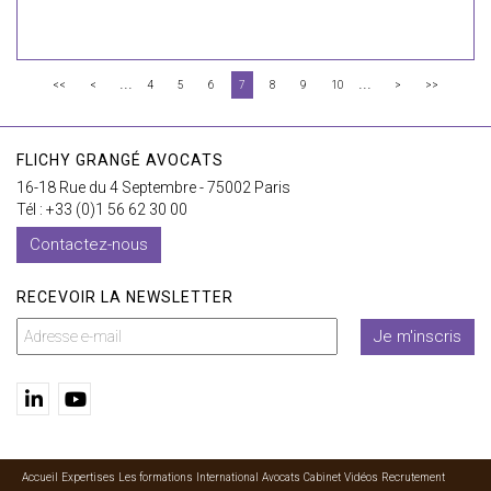
...
...
<<
<
4
5
6
7
8
9
10
>
>>
FLICHY GRANGÉ AVOCATS
16-18 Rue du 4 Septembre - 75002 Paris
Tél : +33 (0)1 56 62 30 00
Contactez-nous
RECEVOIR LA NEWSLETTER
Je m'inscris
Accueil
Expertises
Les formations
International
Avocats
Cabinet
Vidéos
Recrutement