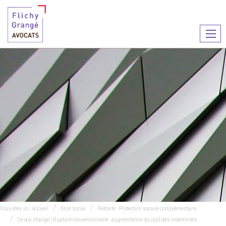
Ouvr
le
men
Vous êtes ici :
Accueil
Droit social
Retraite - Protection sociale complémentaire
Ce qui change | Rupture conventionnelle : augmentation du coût des indemnités