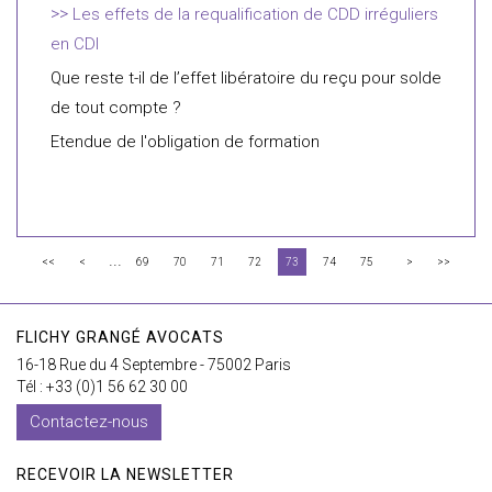
Les effets de la requalification de CDD irréguliers
en CDI
Que reste t-il de l’effet libératoire du reçu pour solde
de tout compte ?
Etendue de l'obligation de formation
...
<<
<
69
70
71
72
73
74
75
>
>>
FLICHY GRANGÉ AVOCATS
16-18 Rue du 4 Septembre - 75002 Paris
Tél : +33 (0)1 56 62 30 00
Contactez-nous
RECEVOIR LA NEWSLETTER