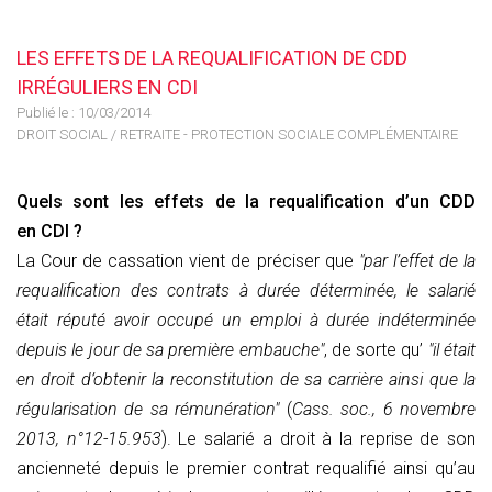
LES EFFETS DE LA REQUALIFICATION DE CDD
IRRÉGULIERS EN CDI
Publié le :
10/03/2014
DROIT SOCIAL
/
RETRAITE - PROTECTION SOCIALE COMPLÉMENTAIRE
Quels sont les effets de la requalification d’un CDD
en CDI ?
La Cour de cassation vient de préciser que
"par l’effet de la
requalification des contrats à durée déterminée, le salarié
était réputé avoir occupé un emploi à durée indéterminée
depuis le jour de sa première embauche"
, de sorte qu’
"il était
en droit d’obtenir la reconstitution de sa carrière ainsi que la
régularisation de sa rémunération"
(
Cass. soc., 6 novembre
2013, n°12-15.953
). Le salarié a droit à la reprise de son
ancienneté depuis le premier contrat requalifié ainsi qu’au