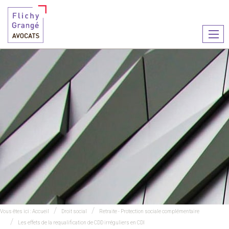
Ouvr
le
men
Vous êtes ici :
Accueil
Droit social
Retraite - Protection sociale complémentaire
Les effets de la requalification de CDD irréguliers en CDI