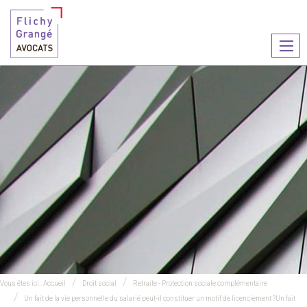
Ouvr
le
men
Vous êtes ici :
Accueil
Droit social
Retraite - Protection sociale complémentaire
Un fait de la vie personnelle du salarié peut-il constituer un motif de licenciement ?Un fait