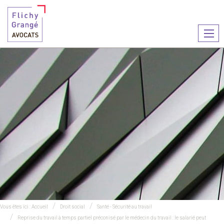
Ouvr
le
men
Vous êtes ici :
Accueil
Droit social
Santé - Sécurité au travail
Reprise du travail à temps partiel préconisé par le médecin du travail : le salarié peut