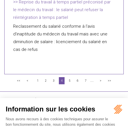
Reprise du travail à temps partiel préconisé par
le médecin du travail : le salarié peut refuser la
réintégration à temps partiel
Reclassement du salarié conforme à l'avis
d'inaptitude du médecin du travail mais avec une
diminution de salaire : licenciement du salarié en
cas de refus
...
<<
<
1
2
3
4
5
6
7
>
>>
FLICHY GRANGÉ AVOCATS
16-18 Rue du 4 Septembre - 75002 Paris
Tél : +33 (0)1 56 62 30 00
Contactez-nous