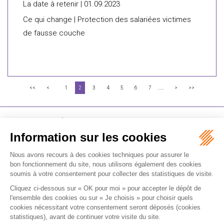
La date à retenir | 01.09.2023
Ce qui change | Protection des salariées victimes
de fausse couche
...
<<
<
1
2
3
4
5
6
7
>
>>
FLICHY GRANGÉ AVOCATS
16-18 Rue du 4 Septembre - 75002 Paris
Tél : +33 (0)1 56 62 30 00
Contactez-nous
RECEVOIR LA NEWSLETTER
Je m'inscris