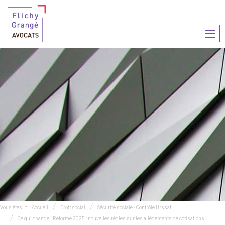
Ouvr
le
men
Vous êtes ici :
Accueil
Droit social
Sécurité sociale - Contrôle Urssaf
Ce qui change | Réforme 2025 : nouvelles règles sur les allègements de cotisations