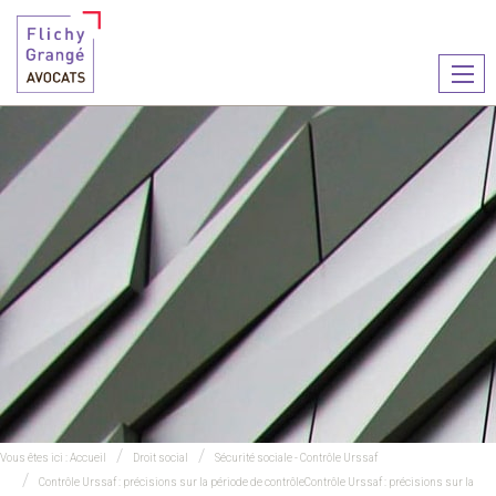
Ouvr
le
men
Vous êtes ici :
Accueil
Droit social
Sécurité sociale - Contrôle Urssaf
Contrôle Urssaf : précisions sur la période de contrôleContrôle Urssaf : précisions sur la