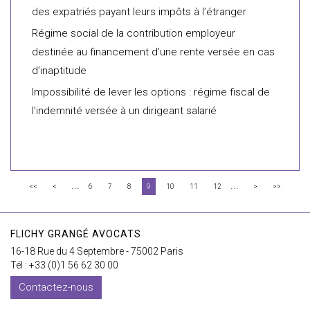
des expatriés payant leurs impôts à l’étranger
Régime social de la contribution employeur
destinée au financement d’une rente versée en cas
d’inaptitude
Impossibilité de lever les options : régime fiscal de
l’indemnité versée à un dirigeant salarié
...
...
<<
<
6
7
8
9
10
11
12
>
>>
FLICHY GRANGÉ AVOCATS
16-18 Rue du 4 Septembre - 75002 Paris
Tél : +33 (0)1 56 62 30 00
Contactez-nous