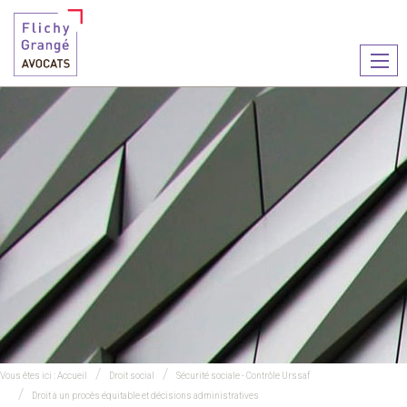
Ouvr
le
men
Vous êtes ici :
Accueil
Droit social
Sécurité sociale - Contrôle Urssaf
Droit à un procès équitable et décisions administratives