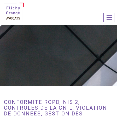
Ouvr
le
men
CONFORMITE RGPD, NIS 2,
CONTROLES DE LA CNIL, VIOLATION
DE DONNEES, GESTION DES