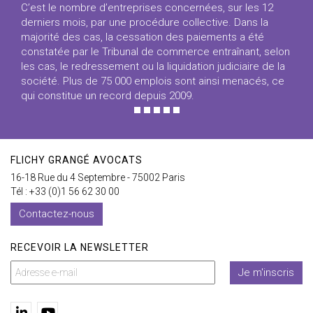
C’est le nombre d’entreprises concernées, sur les 12
derniers mois, par une procédure collective. Dans la
majorité des cas, la cessation des paiements a été
constatée par le Tribunal de commerce entraînant, selon
les cas, le redressement ou la liquidation judiciaire de la
société. Plus de 75 000 emplois sont ainsi menacés, ce
qui constitue un record depuis 2009.
FLICHY GRANGÉ AVOCATS
16-18 Rue du 4 Septembre - 75002 Paris
Tél : +33 (0)1 56 62 30 00
Contactez-nous
RECEVOIR LA NEWSLETTER
Je m'inscris