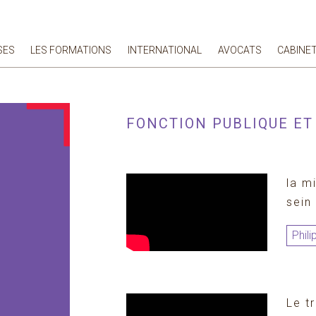
SES
LES FORMATIONS
INTERNATIONAL
AVOCATS
CABINE
FONCTION PUBLIQUE ET
la m
sein
Phil
Le t