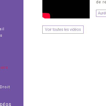
de r
Auré
ail
Voir toutes les vidéos
es
ques
Droit
IDÉOS