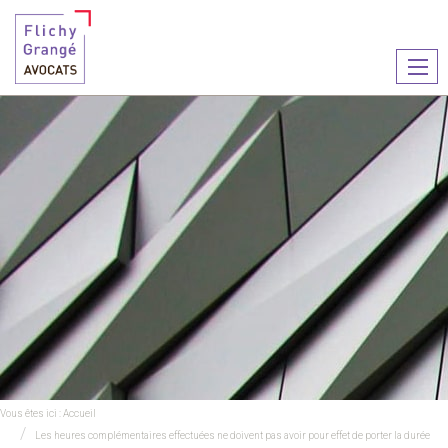
Ouvr
le
men
Vous êtes ici :
Accueil
Les heures complémentaires effectuées ne doivent pas avoir pour effet de porter la durée