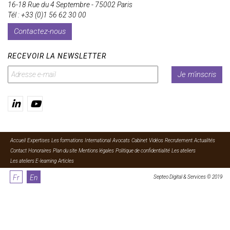
16-18 Rue du 4 Septembre - 75002 Paris
Tél : +33 (0)1 56 62 30 00
Contactez-nous
RECEVOIR LA NEWSLETTER
Je m'inscris
Accueil
Expertises
Les formations
International
Avocats
Cabinet
Vidéos
Recrutement
Actualités
Contact
Honoraires
Plan du site
Mentions légales
Politique de confidentialité
Les ateliers
Les ateliers E-learning
Articles
Fr
En
Septeo Digital & Services © 2019