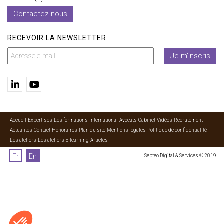
Contactez-nous
RECEVOIR LA NEWSLETTER
Je m'inscris
Accueil
Expertises
Les formations
International
Avocats
Cabinet
Vidéos
Recrutement
Actualités
Contact
Honoraires
Plan du site
Mentions légales
Politique de confidentialité
Les ateliers
Les ateliers E-learning
Articles
Fr
En
Septeo Digital & Services © 2019