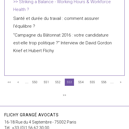
Striking a Balance - Working Hours & Workforce
Health ?
Santé et durée du travail : comment assurer
l'équilibre ?
"Campagne du Bâtonnat 2016 : votre candidature
est-elle trop politique ?" Interview de David Gordon
Krief et Hubert Flichy
...
...
<<
<
550
551
552
553
554
555
556
>
>>
FLICHY GRANGÉ AVOCATS
16-18 Rue du 4 Septembre - 75002 Paris
Tél : +33 (0)1 56 62 30 00