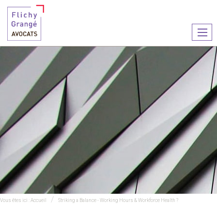
Ouvr
le
men
Vous êtes ici :
Accueil
Striking a Balance - Working Hours & Workforce Health ?