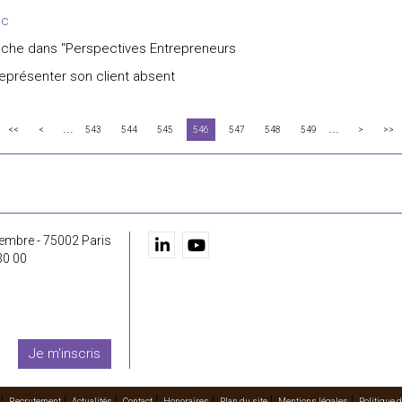
ac
onche dans "Perspectives Entrepreneurs
représenter son client absent
...
...
<<
<
543
544
545
546
547
548
549
>
>>
embre - 75002 Paris
30 00
Je m'inscris
Recrutement
Actualités
Contact
Honoraires
Plan du site
Mentions légales
Politique d