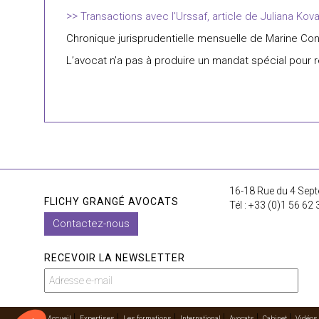
Transactions avec l'Urssaf, article de Juliana Kov
Chronique jurisprudentielle mensuelle de Marine C
L’avocat n’a pas à produire un mandat spécial pour 
16-18 Rue du 4 Sept
FLICHY GRANGÉ AVOCATS
Tél : +33 (0)1 56 62 
Contactez-nous
RECEVOIR LA NEWSLETTER
Accueil
Expertises
Les formations
International
Avocats
Cabinet
Vidéos