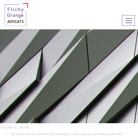
Ouvr
le
men
Vous êtes ici :
Accueil
Déclaration AT avec réserves de l’employeur : le principe du contradictoire doit être