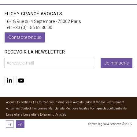
FLICHY GRANGÉ AVOCATS
16-18 Rue du 4 Septembre - 75002 Paris
Tél : +33 (0)1 56 62 30 00
Contactez-nous
RECEVOIR LA NEWSLETTER
Je m'inscris
Accueil
Expertises
Les formations
International
Avocats
Cabinet
Vidéos
Recrutement
Actualités
Contact
Honoraires
Plan du site
Mentions légales
Politique de confidentialité
Les ateliers
Les ateliers E-learning
Articles
Fr
En
Septeo Digital & Services © 2019