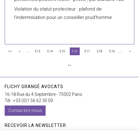
Violation du statut protecteur : plafond de
l’indemnisation pour un conseiller prud’homme
...
...
<<
<
513
514
515
516
517
518
519
>
>>
FLICHY GRANGÉ AVOCATS
16-18 Rue du 4 Septembre - 75002 Paris
Tél : +33 (0)1 56 62 30 00
Contactez-nous
RECEVOIR LA NEWSLETTER
Je m'inscris