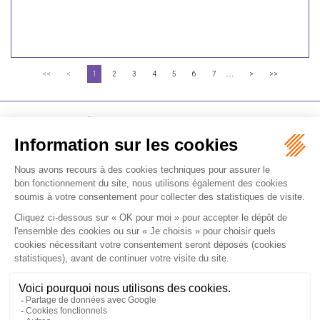
...
<<
<
1
2
3
4
5
6
7
>
>>
FLICHY GRANGÉ AVOCATS
16-18 Rue du 4 Septembre - 75002 Paris
Tél : +33 (0)1 56 62 30 00
Contactez-nous
RECEVOIR LA NEWSLETTER
Je m'inscris