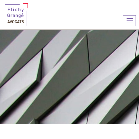
Ouvr
le
men