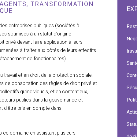
S AGENTS, TRANSFORMATION
EX
IQUE
des entreprises publiques (sociétés à
Rest
ises soumises à un statut d’origine
Négo
t privé devant faire application à leurs
amenées à traiter aux côtés de leurs effectifs
trava
 détachement de fonctionnaires).
Santé
u travail et en droit de la protection sociale,
Cont
ns de cohabitation des règles de droit privé et
Sécu
collectifs qu’individuels, et en contentieux,
s acteurs publics dans la gouvernance et
Poli
t d’être pris en compte dans
Actio
Stat
 ce domaine en assistant plusieurs
de r