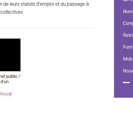
n de leurs statuts d’emploi et du passage à
Numé
 collectives.
Comp
Retr
Form
Mobil
Nouv
el public /
 d’un
 Avocat