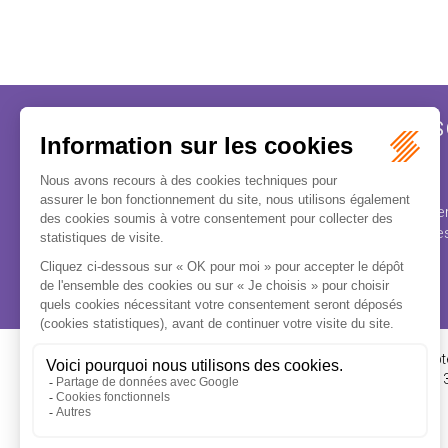
LES DERNIÈRES ACTUS DE DROIT S
Le chiffre à retenir | 71 100 entreprises
C’est le nombre d’entreprises concernées, sur les 12 der
Tribunal de commerce entraînant, selon les cas, le redres
depuis 2009.
16-18 Rue du 4 Sept
FLICHY GRANGÉ AVOCATS
Tél : +33 (0)1 56 62 
Contactez-nous