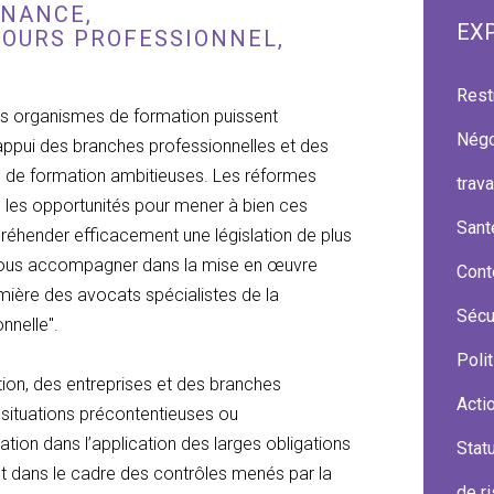
RNANCE,
EX
COURS PROFESSIONNEL,
Rest
les organismes de formation puissent
Négo
'appui des branches professionnelles et des
 de formation ambitieuses. Les réformes
trava
é les opportunités pour mener à bien ces
Santé
préhender efficacement une législation de plus
et vous accompagner dans la mise en œuvre
Cont
emière des avocats spécialistes de la
Sécu
nnelle".
Poli
ion, des entreprises et des branches
Actio
 situations précontentieuses ou
ion dans l’application des larges obligations
Stat
 dans le cadre des contrôles menés par la
de r